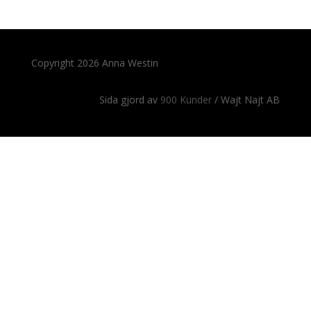
Copyright 2026 Anna Westin
Sida gjord av
900 Kunder
/ Wajt Najt AB