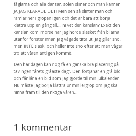
fåglarna och alla dansar, solen skiner och man känner
JA JAG KLARADE DET! Men sen så slinter man och
ramlar ner i gropen igen och det är bara att börja
klättra upp en gång till…. ni vet den känslan? Exakt den
känslan kom imorse när jag hörde slasket från bilarna
utanför fönster innan jag vågade titta ut. Jag gillar snö,
men INTE slask, och heller inte snö efter att man vågar
tro att våren äntligen kommit.
Den här dagen kan nog få en ganska bra placering på
tävlingen ”årets gråaste dag”. Den förtjänar en grå bild
och får låna en bild som jag gjorde till min julkalender.
Nu måste jag börja klättra ur min lergrop om jag ska
hinna fram till den riktiga våren…
1 kommentar