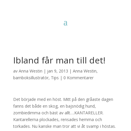
Ibland får man till det!
av
Anna Westin
|
jan 9, 2013
|
Anna Westin
,
barnboksillustratör
,
Tips
|
0 Kommentarer
Det började med en höst. Mitt på den gråaste dagen
fanns det både en skog, en bajsnödig hund,
zombiedimma och bäst av allt….KANTARELLER.
Kantarellerna plockades, rensades hemma och
torkades. Nu kanske man tror att vi åt svamp i höstas.