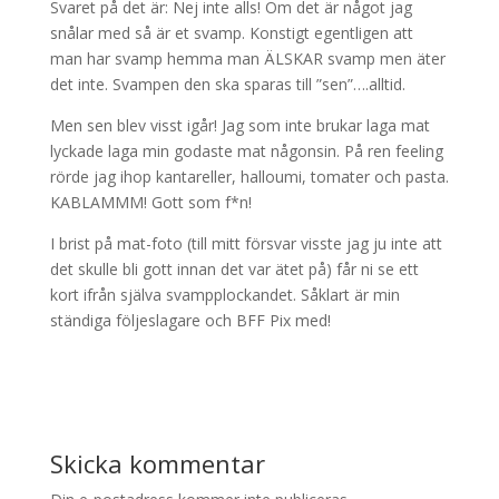
Svaret på det är: Nej inte alls! Om det är något jag
snålar med så är et svamp. Konstigt egentligen att
man har svamp hemma man ÄLSKAR svamp men äter
det inte. Svampen den ska sparas till ”sen”….alltid.
Men sen blev visst igår! Jag som inte brukar laga mat
lyckade laga min godaste mat någonsin. På ren feeling
rörde jag ihop kantareller, halloumi, tomater och pasta.
KABLAMMM! Gott som f*n!
I brist på mat-foto (till mitt försvar visste jag ju inte att
det skulle bli gott innan det var ätet på) får ni se ett
kort ifrån själva svampplockandet. Såklart är min
ständiga följeslagare och BFF Pix med!
Skicka kommentar