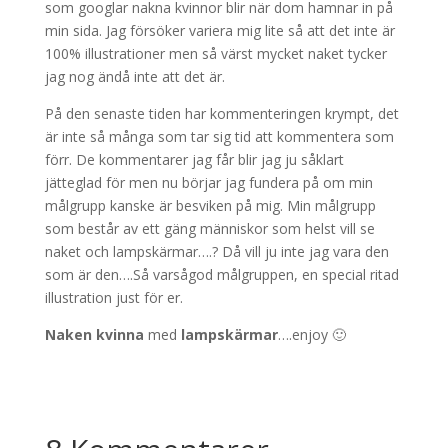
som googlar nakna kvinnor blir när dom hamnar in på
min sida. Jag försöker variera mig lite så att det inte är
100% illustrationer men så värst mycket naket tycker
jag nog ändå inte att det är.
På den senaste tiden har kommenteringen krympt, det
är inte så många som tar sig tid att kommentera som
förr. De kommentarer jag får blir jag ju såklart
jätteglad för men nu börjar jag fundera på om min
målgrupp kanske är besviken på mig. Min målgrupp
som består av ett gäng människor som helst vill se
naket och lampskärmar….? Då vill ju inte jag vara den
som är den….Så varsågod målgruppen, en special ritad
illustration just för er.
Naken kvinna
med
lampskärmar
….enjoy 🙂