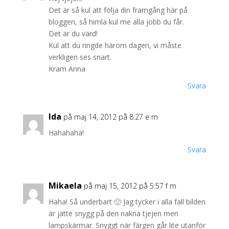
Det är så kul att följa din framgång här på
bloggen, så himla kul me alla jobb du får.
Det är du värd!
Kul att du ringde härom dagen, vi måste
verkligen ses snart.
Kram Anna
Svara
Ida
på maj 14, 2012 på 8:27 e m
Hahahaha!
Svara
Mikaela
på maj 15, 2012 på 5:57 f m
Haha! Så underbart 🙂 Jag tycker i alla fall bilden
är jätte snygg på den nakna tjejen men
lampskärmar. Snyggt när färgen går lite utanför