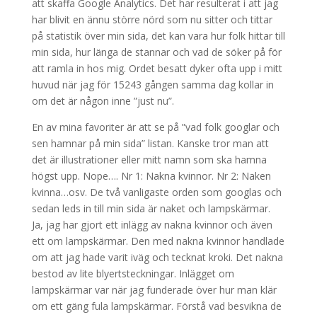
att skaffa Google Analytics. Det har resulterat i att jag
har blivit en ännu större nörd som nu sitter och tittar
på statistik över min sida, det kan vara hur folk hittar till
min sida, hur länga de stannar och vad de söker på för
att ramla in hos mig. Ordet besatt dyker ofta upp i mitt
huvud när jag för 15243 gången samma dag kollar in
om det är någon inne ”just nu”.
En av mina favoriter är att se på ”vad folk googlar och
sen hamnar på min sida” listan. Kanske tror man att
det är illustrationer eller mitt namn som ska hamna
högst upp. Nope…. Nr 1: Nakna kvinnor. Nr 2: Naken
kvinna…osv. De två vanligaste orden som googlas och
sedan leds in till min sida är naket och lampskärmar.
Ja, jag har gjort ett inlägg av nakna kvinnor och även
ett om lampskärmar. Den med nakna kvinnor handlade
om att jag hade varit iväg och tecknat kroki. Det nakna
bestod av lite blyertsteckningar. Inlägget om
lampskärmar var när jag funderade över hur man klär
om ett gäng fula lampskärmar. Förstå vad besvikna de