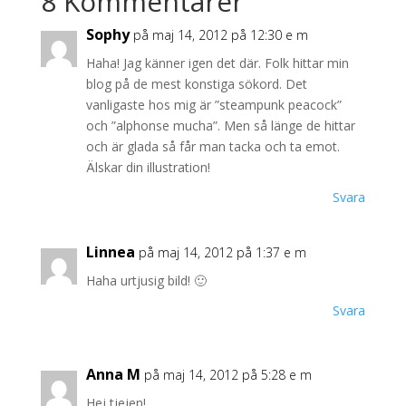
8 Kommentarer
Sophy
på maj 14, 2012 på 12:30 e m
Haha! Jag känner igen det där. Folk hittar min
blog på de mest konstiga sökord. Det
vanligaste hos mig är ”steampunk peacock”
och ”alphonse mucha”. Men så länge de hittar
och är glada så får man tacka och ta emot.
Älskar din illustration!
Svara
Linnea
på maj 14, 2012 på 1:37 e m
Haha urtjusig bild! 🙂
Svara
Anna M
på maj 14, 2012 på 5:28 e m
Hej tjejen!