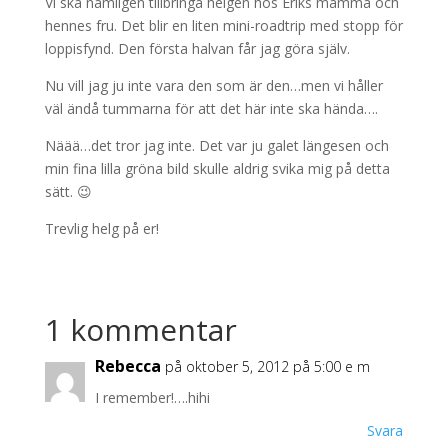
Vi ska nämligen tillbringa helgen hos Eriks mamma och
hennes fru. Det blir en liten mini-roadtrip med stopp för
loppisfynd. Den första halvan får jag göra själv.
Nu vill jag ju inte vara den som är den…men vi håller
väl ändå tummarna för att det här inte ska hända….
Näää…det tror jag inte. Det var ju galet längesen och
min fina lilla gröna bild skulle aldrig svika mig på detta
sätt. 😉
Trevlig helg på er!
1 kommentar
Rebecca
på oktober 5, 2012 på 5:00 e m
I remember!….hihi
Svara