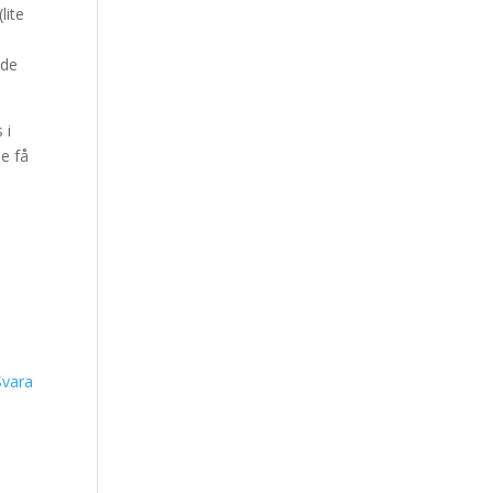
lite
ade
 i
le få
Svara