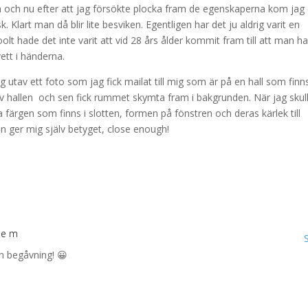
a och nu efter att jag försökte plocka fram de egenskaperna kom jag (
k. Klart man då blir lite besviken. Egentligen har det ju aldrig varit en
lt hade det inte varit att vid 28 års ålder kommit fram till att man h
ett i händerna.
ig utav ett foto som jag fick mailat till mig som är på en hall som finns
 av hallen och sen fick rummet skymta fram i bakgrunden. När jag skul
 färgen som finns i slotten, formen på fönstren och deras kärlek till
än ger mig själv betyget, close enough!
8 e m
en begåvning! 😀