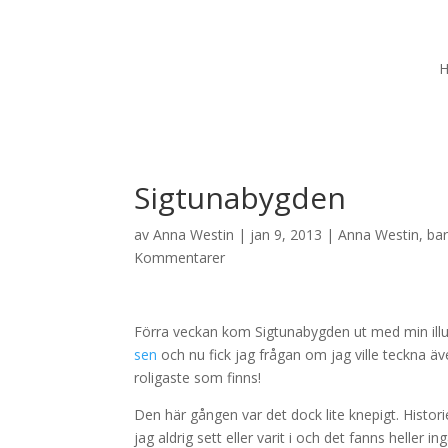
Sigtunabygden
av
Anna Westin
|
jan 9, 2013
|
Anna Westin
,
bar
Kommentarer
Förra veckan kom Sigtunabygden ut med min illustr
sen
och nu fick jag frågan om jag ville teckna äve
roligaste som finns!
Den här gången var det dock lite knepigt. Historie
jag aldrig sett eller varit i och det fanns heller