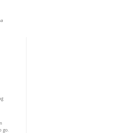
na
ag
om
o go.