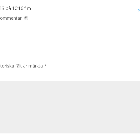
013 på 10:16 f m
a kommentar! 🙂
toriska fält är märkta
*