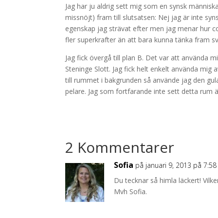
Jag har ju aldrig sett mig som en synsk människ
missnöjt) fram till slutsatsen: Nej jag är inte syns
egenskap jag strävat efter men jag menar hur coo
fler superkrafter än att bara kunna tänka fram sv
Jag fick övergå till plan B. Det var att använda m
Steninge Slott. Jag fick helt enkelt använda mig
till rummet i bakgrunden så använde jag den gula
pelare. Jag som fortfarande inte sett detta rum 
2 Kommentarer
Sofia
på januari 9, 2013 på 7:5
Du tecknar så himla läckert! Vilk
Mvh Sofia.