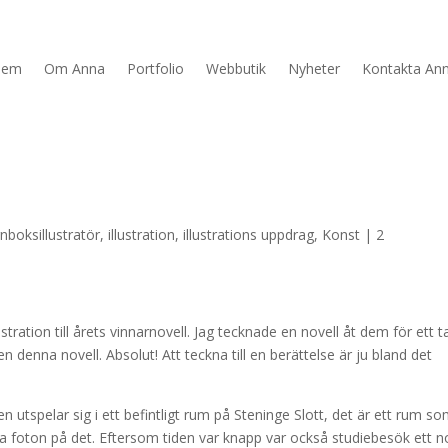
Hem
Om Anna
Portfolio
Webbutik
Nyheter
Kontakta An
nboksillustratör
,
illustration
,
illustrations uppdrag
,
Konst
|
2
ation till årets vinnarnovell. Jag tecknade en novell åt dem för ett t
n denna novell. Absolut! Att teckna till en berättelse är ju bland det
n utspelar sig i ett befintligt rum på Steninge Slott, det är ett rum s
 inga foton på det. Eftersom tiden var knapp var också studiebesök ett n