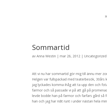
Sommartid
av
Anna Westin
|
mar 26, 2012
|
Uncategorized
Att vi nu har sommartid gör mig till ännu mer z
Helgen var fullspäckad med teaterbesök, 30års
jag lyckades komma ihåg att ta upp den och fota
farmor och så passade vi på att gå på promenad
levde bodde han på farmor och farfars gård så för
han och jag har ridit runt i under nästan hela mi