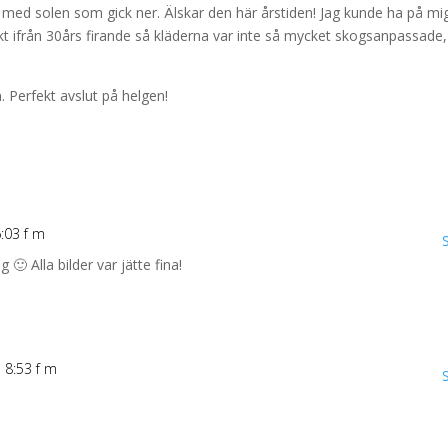
rt med solen som gick ner. Älskar den här årstiden! Jag kunde ha på mi
ekt ifrån 30års firande så kläderna var inte så mycket skogsanpassade,
. Perfekt avslut på helgen!
:03 f m
 🙂 Alla bilder var jätte fina!
 8:53 f m