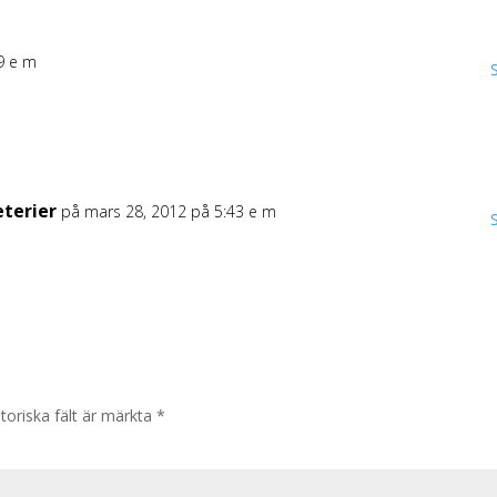
9 e m
eterier
på mars 28, 2012 på 5:43 e m
toriska fält är märkta
*