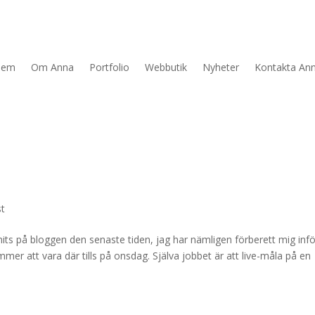
Hem
Om Anna
Portfolio
Webbutik
Nyheter
Kontakta An
t
unnits på bloggen den senaste tiden, jag har nämligen förberett mig infö
mer att vara där tills på onsdag. Själva jobbet är att live-måla på en