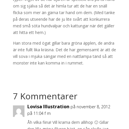
om sig själva så det är himla tur att de har en snäll
flicka som mer än gärna tar hand om dem. (Med tanke
på deras utseende har de ju lite svårt att konkurrera
med små söta hundvalpar och kattungar när det gäller
att hitta ett hem.)
Han stora med ögat gillar bara gröna äpplen, de andra
är inte fullt lika kräsna. Det de har gemensamt är att de
vill sova i mjuka sängar med en nattlampa tänd så att
monster inte kan komma in i rummet.
7 Kommentarer
Lovisa Illustration
på november 8, 2012
på 11:04 f m
Åh vilka fiina! Vill krama dem allihop 🙂 Gillar
den lilla gröna filuren bäst, en sån skulle jag