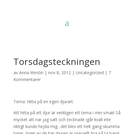
Torsdagsteckningen
av
Anna Westin
|
nov 8, 2012
|
Uncategorized
|
7
Kommentarer
Tema: Hitta på en egen djurart.
Att hitta på ett djur är verkligen ett tema i min smak! Så
mycket att när jag satt och tecknade igår kväll inte
riktigt kunde hejda mig…det blev ett helt gäng skumma
typer. Inget av de här djuren är speciellt bra på ta hand